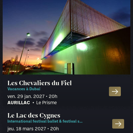
Les Chevaliers du Fiel
Vacances à Dubaï
ven. 29 jan. 2027
• 20h
AURILLAC
Le Prisme
RÉDUIT
PUBLIC
Le Lac des Cygnes
Tarifs
Carré Or
—
59.20 €
Assis numéroté
International festival ballet & festival symphoniker
jeu. 18 mars 2027
• 20h
Cat. 1
46.20 €
49.20 €
Assis numéroté