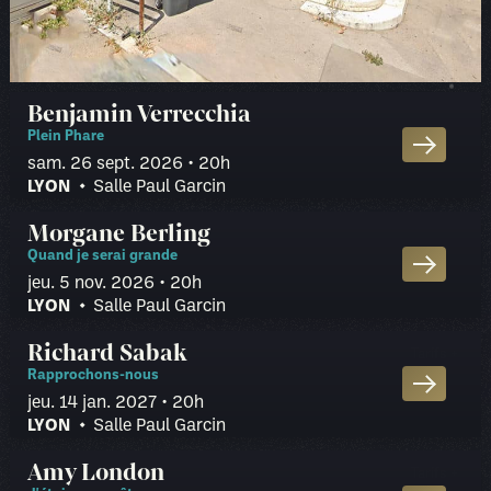
Benjamin Verrecchia
Plein Phare
sam. 26 sept. 2026
• 20h
LYON
Salle Paul Garcin
RÉDUIT
PUBLIC
Morgane Berling
Tarifs
Unique
—
27 €
Assis Libre
Quand je serai grande
jeu. 5 nov. 2026
• 20h
LYON
Salle Paul Garcin
RÉDUIT
PUBLIC
Richard Sabak
Tarifs
Unique
—
14 €
Assis Libre
Rapprochons-nous
jeu. 14 jan. 2027
• 20h
LYON
Salle Paul Garcin
RÉDUIT
PUBLIC
Amy London
Tarifs
Libre assis
27 €
29 €