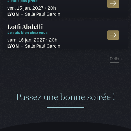
Assis Libre
J'étais pas prête
ven. 15 jan. 2027
• 20h
Pack 2
LYON
Salle Paul Garcin
spectacles
—
26 €
Assis Libre
RÉDUIT
PUBLIC
Lotfi Abdelli
Pack 3 spectacles
—
24 €
Tarifs
Assis Libre
Unique
27 €
29 €
Assis Libre
Je suis bien chez vous
sam. 16 jan. 2027
• 20h
LYON
Salle Paul Garcin
RÉDUIT
PUBLIC
Tarifs
Cat. 1
27 €
29 €
Assis numéroté
Passez une bonne soirée !