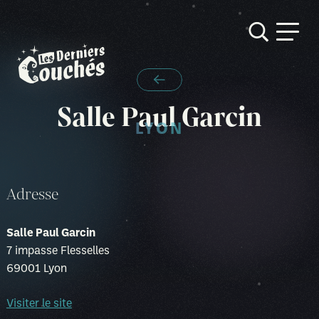
Skip
TOUTES LES SALLES
to
Salle Paul Garcin
content
LYON
Adresse
Salle Paul Garcin
7 impasse Flesselles
69001 Lyon
Visiter le site