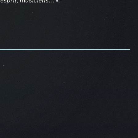
esprit, musiciens..
. ».