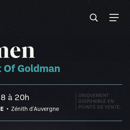
men
t Of Goldman
UNIQUEMENT
28
à 20h
DISPONIBLE EN
POINTS DE VENTE.
NE
Zénith d'Auvergne