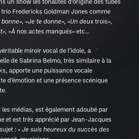
ns un show les tonalités d’origine des tubes
 trio Fredericks Goldman Jones comme
t bonne
»
,
«
Je te donne
»
,
«
Un deu
x trois
»,
t
»
,
«
À nos actes manqués»
etc…
véritable miroir vocal de l’idole, a
elle de Sabrina Belmo, très similaire à la
cks, apporte une puissance vocale
te d’émotion et une présence scénique
te.
 les médias, est également adoubé par
 et est très apprécié par Jean-Jacques
sujet : «
Je suis heureux du succès des