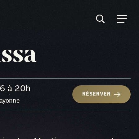
ssa
26
à 20h
RÉSERVER
Rayonne