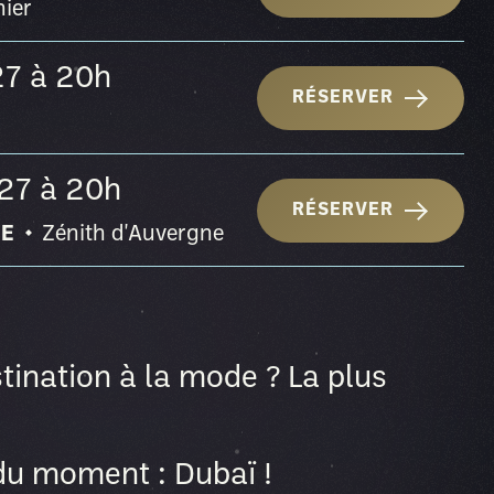
nier
027
à 20h
RÉSERVER
027
à 20h
RÉSERVER
NE
Zénith d'Auvergne
stination à la mode ? La plus
du moment : Dubaï !