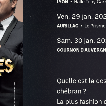
LYON
Halle Tony Gar
ven. 29 jan. 2
AURILLAC
Le Prisme
sam. 30 jan. 2
COURNON D'AUVERG
Quelle est la de
chébran ?
La plus fashion 