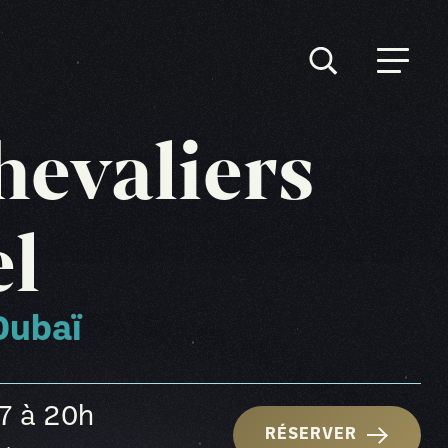
hevaliers
el
Dubaï
27
à 20h
RÉSERVER